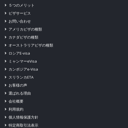
You must recheck / crosscheck above information to
５つのメリット
ascertain that they have been entered correctly. You are
ビザサービス
required to pay for the visa again on arrival in case of any
お問い合わせ
inconstancy in above particulars.
アメリカビザの種類
(2)
カナダビザの種類
You must make sure that the same travel document which
オーストラリアビザの種類
was used for applying online visa is used for entering into
ロシアE-visa
Sri Lanka. In the event you produce a travel document
ミャンマーeVisa
other than the one used for applying online visa, you are
カンボジアe-Visa
required to pay again on arrival for the visa.
スリランカETA
お客様の声
選ばれる理由
会社概要
利用規約
個人情報保護方針
特定商取引法表示