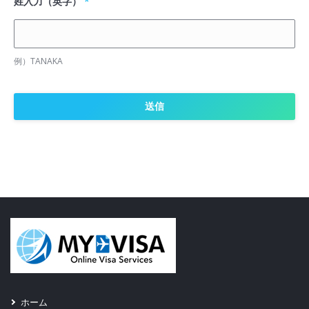
姓入力（英字）
*
and you agree that the ETA processing fee once paid by
you is not refundable and not transferable.
4. Communication: By using this site, you do authorize the
例）TANAKA
Department of Immigration & Emigration Sri Lanka to
contact you via e-mail, messaging, or any other electronic
or non-electronic means of communication.
5. Accuracy: By submitting your application, you do certify
that the information provided by you is true and correct.
6. Limitations of use: You may not use this site for any
purpose other than the intended purpose.
7.
(1) Application Submitting Terms
You must enter the passport number correctly
You must enter nationality correctly as appears in the
travel document
You must enter your date of birth correctly
ホーム