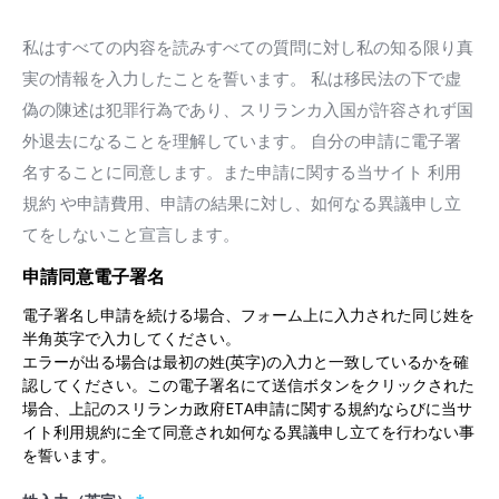
into Sri Lanka. I understand that possession of an ETA does
私はすべての内容を読みすべての質問に対し私の知る限り真
not entitle me to enter Sri Lanka upon arrival at a port of
実の情報を入力したことを誓います。 私は移民法の下で虚
entry if I am found inadmissible.
偽の陳述は犯罪行為であり、スリランカ入国が許容されず国
1. All ETA holders should be able to prove:
外退去になることを理解しています。 自分の申請に電子署
(i) A round trip ticket to show at the port of entry in Sri
名することに同意します。また申請に関する当サイト 利用
Lanka (only if you are traveling by air).
規約 や申請費用、申請の結果に対し、如何なる異議申し立
(ii) Evidence of sufficient funds to cover your expenses in
てをしないこと宣言します。
Sri Lanka.
2. Employment: Holder of ETA, should not engage in any
申請同意電子署名
form of employment, paid or unpaid, or in any trade or
電子署名し申請を続ける場合、フォーム上に入力された同じ姓を
business other than specified in the ETA, during the period
半角英字で入力してください。
of his/her stay in Sri Lanka
エラーが出る場合は最初の姓(英字)の入力と一致しているかを確
認してください。この電子署名にて送信ボタンをクリックされた
3. Fees and Payments: You agree that your credit card(s)
場合、上記のスリランカ政府ETA申請に関する規約ならびに当サ
will be billed immediately after submission of your
イト利用規約に全て同意され如何なる異議申し立てを行わない事
application. Requirements and Fees related to processing
を誓います。
of your application are subject to change from time to time