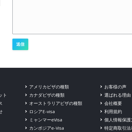
アメリカビザの種類
お客様の声
ット
カナダビザの種類
選ばれる理由
ス
オーストラリアビザの種類
会社概要
せ
ロシアE-visa
利用規約
ミャンマーeVisa
個人情報保護
カンボジアe-Visa
特定商取引法