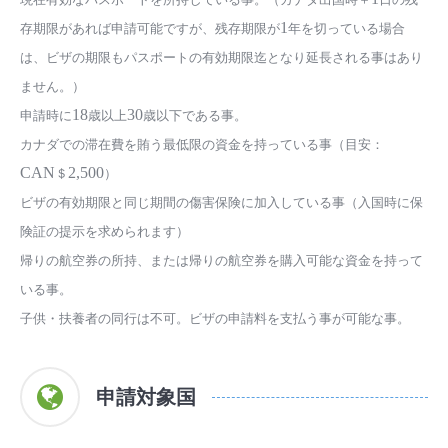
存期限があれば申請可能ですが、
残存期限が
1
年を切っている場合
は、ビザの期限もパスポートの有効期限迄となり延長される事は
あり
ません。）
申請時に
18
歳以上
30
歳以下である事。
カナダでの滞在費を賄う最低限の資金を持っている事（目安：
CAN
＄
2,500
）
ビザの有効期限と同じ期間の傷害保険に加入している事（入国時に保
険証の提示を求められます）
帰りの航空券の所持、または帰りの航空券を購入可能な資金を持って
いる事。
子供・扶養者の同行は不可。
ビザの申請料を支払う事が可能な事。
申請対象国