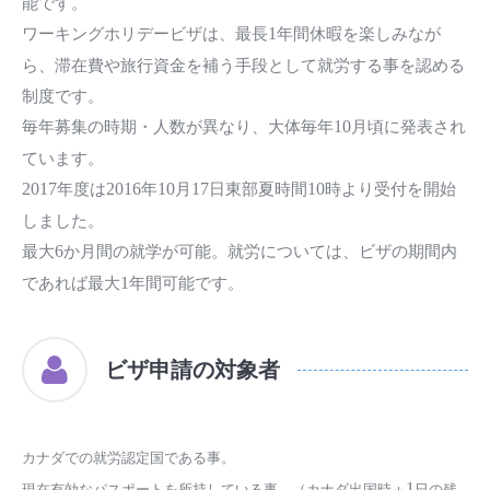
能です。
ワーキングホリデービザは、最長
年間休暇を楽しみなが
1
ら、滞在費や旅行資金を補う手段として就労する事を認める
制度です。
毎年募集の時期・人数が異なり、大体毎年
月頃に発表され
10
ています。
年度は
年
月
日東部夏時間
時より受付を開始
2017
2016
10
17
10
しました。
最大
か月間の就学が可能。就労については、ビザの期間内
6
であれば最大
年間可能です。
1
ビザ申請の対象者
カナダでの就労認定国である事。
現在有効なパスポートを所持している事。（カナダ出国時＋
1
日の残