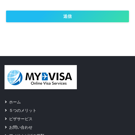
of Immigration and Border Protection (DIBP) of Australia.
Both DIBP and SITA takes seriously its obligation to protect
your privacy. Privacy Act The Privacy Act 1988 is the key law
designed to safeguard personal information collected by
Government agencies. Federal Government agencies
(including this Department) must comply with the
Information Privacy Principles in section 14 of the Privacy
Act 1988 when collecting, using and disclosing your
personal information. About the information you give on
this form The Department is authorised to collect
information provided on this form under the Migration Act
1958. The information provided will be used for: assessing
ホーム
your eligibility to be granted the visa for which you have
５つのメリット
applied; and other purposes relating to the administration
ビザサービス
of the Migration Act, for example, to assist migrants with
お問い合わせ
settling in Australia, to monitor the conduct of migration