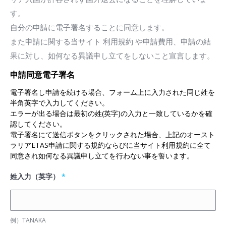
す。
minors' access or otherwise of a criminal or violent nature
自分の申請に電子署名することに同意します。
may be accessible through this site either as a result of
また申請に関する当サイト 利用規約 や申請費用、申請の結
hacking or material placed on linked websites. The
果に対し、如何なる異議申し立てをしないこと宣言します。
department makes no representations as to the suitability
of the information accessible for viewing by minors or any
申請同意電子署名
other person. You assume all risks associated with use of
電子署名し申請を続ける場合、フォーム上に入力された同じ姓を
the website, including: the risk of your computer, software
半角英字で入力してください。
or data being damaged by any virus which might be
エラーが出る場合は最初の姓(英字)の入力と一致しているかを確
認してください。
transmitted or activated via the website or your access to
電子署名にて送信ボタンをクリックされた場合、上記のオースト
it; and the risk that the content of this website and linked
ラリアETAS申請に関する規約ならびに当サイト利用規約に全て
websites does not comply with the laws of any country
同意され如何なる異議申し立てを行わない事を誓います。
outside Australia. Your use of this website will be logged
姓入力（英字）
*
for the purpose of security and usage monitoring.
Unauthorised use of this website could result in criminal
prosecution. This website was developed and is operated
例）TANAKA
by SITA (3rd party provider) on behalf of the Department