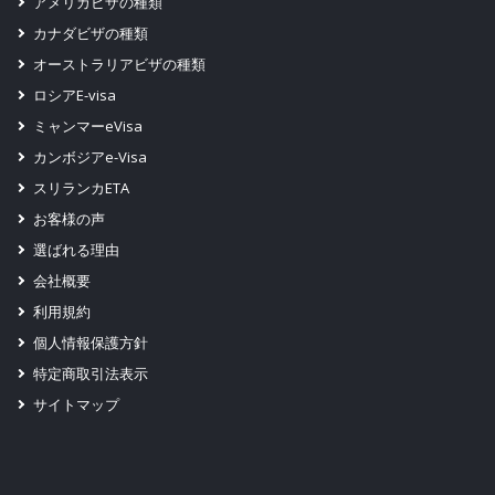
アメリカビザの種類
agents, or for ensuring compliance with the Migration Act.
カナダビザの種類
The Department has authority under the Migration Act
オーストラリアビザの種類
1958 to collect a range of personal identifiers from non-
ロシアE-visa
citizens, including visa applicants, in certain circumstances.
ミャンマーeVisa
More detailed information is given on the Information form
カンボジアe-Visa
1243i Your Personal Identifying Information (PDF). The
スリランカETA
department occasionally undertakes research to improve
お客様の声
our services and to provide input into Australian
選ばれる理由
government initiatives. Your contact information collected
会社概要
in this form may be used to contact you for research
利用規約
purposes. This contact may be made by departmental staff
個人情報保護方針
or research organisations on our behalf. Your participation
特定商取引法表示
in client research is entirely voluntary and your decision to
サイトマップ
be involved in client research or not will have no impact on
your application Disclosure to other agencies The
information you provide may be disclosed to: agencies