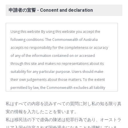
申請者の宣誓 - Consent and declaration
Using this website By using this website you accept the
following conditions: The Commonwealth of Australia
accepts no responsibility for the completeness or accuracy
of any of the information contained on or accessed
through this site and makes no representations about its
suitability for any particular purpose. Users should make
their own judgements about those matters. To the extent
permitted by law, the Commonwealth excludes all liability
for loss or damage arising from the use of, or reliance on,
私はすべての内容を読みすべての質問に対し私の知る限り真
the information contained on or accessed through this
実の情報を入力したことを誓います。
website whether or not caused by any negligence on the
私は移民法の下で虚偽の陳述は犯罪行為であり、オーストラ
part of the Commonwealth or its agents Information or
リア入国が許容されず国外退去になることを理解していま
materials which are offensive, pornographic, unsuitable for